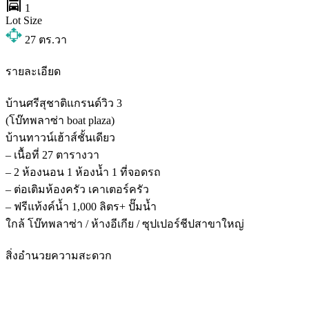
1
Lot Size
27
ตร.วา
รายละเอียด
บ้านศรีสุชาติแกรนด์วิว 3
(โบ๊ทพลาซ่า boat plaza)
บ้านทาวน์เฮ้าส์ชั้นเดียว
– เนื้อที่ 27 ตารางวา
– 2 ห้องนอน 1 ห้องน้ำ 1 ที่จอดรถ
– ต่อเติมห้องครัว เคาเตอร์ครัว
– ฟรีแท้งค์น้ำ 1,000 ลิตร+ ปั๊มน้ำ
ใกล้ โบ๊ทพลาซ่า / ห้างอีเกีย / ซุปเปอร์ชีปสาขาใหญ่
สิ่งอำนวยความสะดวก