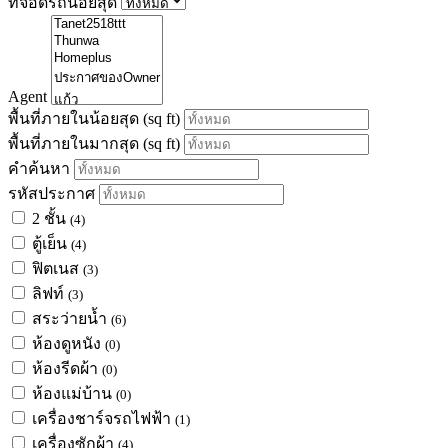
ที่จอดรถน้อยสุด
Agent
พื้นที่ภายในน้อยสุด
(sq ft)
พื้นที่ภายในมากสุด
(sq ft)
คำค้นหา
รหัสประกาศ
2 ชั้น
(4)
ตู้เย็น
(4)
ฟิตเนส
(3)
ลิฟท์
(3)
สระว่ายน้ำ
(6)
ห้องดูหนัง
(0)
ห้องรีดผ้า
(0)
ห้องแม่บ้าน
(0)
เครื่องชาร์จรถไฟฟ้า
(1)
เครื่องซักผ้า
(4)