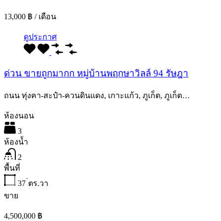
13,000 ฿ / เดือน
ดูประกาศ
ด่วน ขายถูกมากก หมู่บ้านพฤกษาวิลล์ 94 รัษฎา
ถนน ทุ่งคา-สะปํา-ควนดินแดง, เกาะแก้ว, ภูเก็ต, ภูเก็ต…
ห้องนอน
3
ห้องน้ำ
2
พื้นที่
37
่ตร.วา
ขาย
4,500,000 ฿