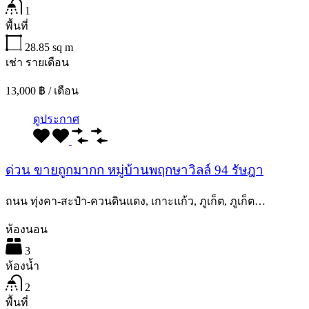
1
พื้นที่
28.85
sq m
เช่า รายเดือน
13,000 ฿ / เดือน
ดูประกาศ
ด่วน ขายถูกมากก หมู่บ้านพฤกษาวิลล์ 94 รัษฎา
ถนน ทุ่งคา-สะปํา-ควนดินแดง, เกาะแก้ว, ภูเก็ต, ภูเก็ต…
ห้องนอน
3
ห้องน้ำ
2
พื้นที่