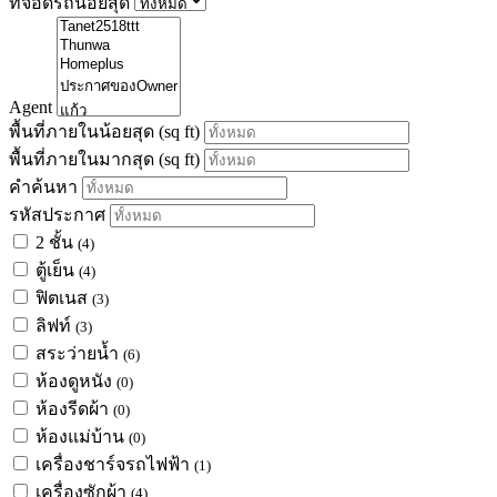
ที่จอดรถน้อยสุด
Agent
พื้นที่ภายในน้อยสุด
(sq ft)
พื้นที่ภายในมากสุด
(sq ft)
คำค้นหา
รหัสประกาศ
2 ชั้น
(4)
ตู้เย็น
(4)
ฟิตเนส
(3)
ลิฟท์
(3)
สระว่ายน้ำ
(6)
ห้องดูหนัง
(0)
ห้องรีดผ้า
(0)
ห้องแม่บ้าน
(0)
เครื่องชาร์จรถไฟฟ้า
(1)
เครื่องซักผ้า
(4)