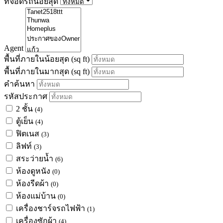
ที่จอดรถน้อยสุด
Agent
พื้นที่ภายในน้อยสุด
(sq ft)
พื้นที่ภายในมากสุด
(sq ft)
คำค้นหา
รหัสประกาศ
2 ชั้น
(4)
ตู้เย็น
(4)
ฟิตเนส
(3)
ลิฟท์
(3)
สระว่ายน้ำ
(6)
ห้องดูหนัง
(0)
ห้องรีดผ้า
(0)
ห้องแม่บ้าน
(0)
เครื่องชาร์จรถไฟฟ้า
(1)
เครื่องซักผ้า
(4)