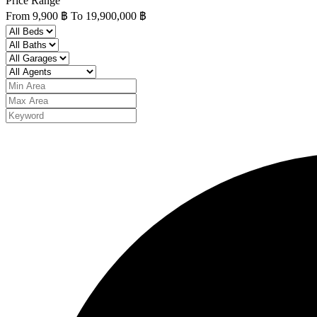
Price Range
From
9,900 ฿
To
19,900,000 ฿